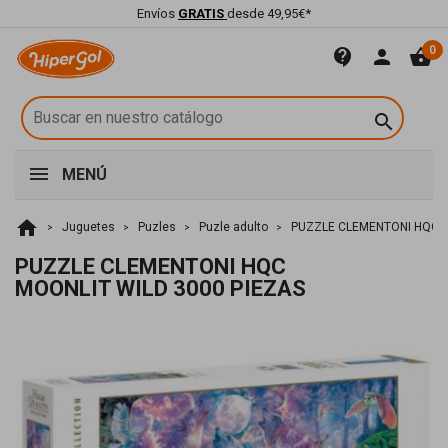
Envíos
GRATIS
desde 49,95€*
0
contact_support
person
shopping_basket

MENÚ
home
Juguetes
Puzles
Puzle adulto
PUZZLE CLEMENTONI HQC M
PUZZLE CLEMENTONI HQC
MOONLIT WILD 3000 PIEZAS