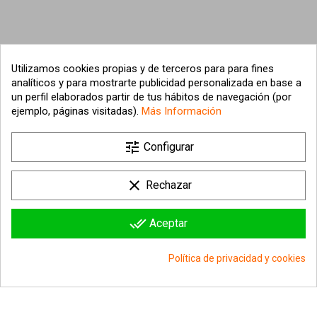
Utilizamos cookies propias y de terceros para para fines
analíticos y para mostrarte publicidad personalizada en base a
un perfil elaborados partir de tus hábitos de navegación (por
ejemplo, páginas visitadas).
Más Información

tune
Nuestra empresa
Configurar

Su cuenta
clear
Rechazar

Información sobre la tienda
done_all
Aceptar
© 2026 - hipergol.com - Todos los derechos reservados
Política de privacidad y cookies
group_work
Consentimiento de cookies