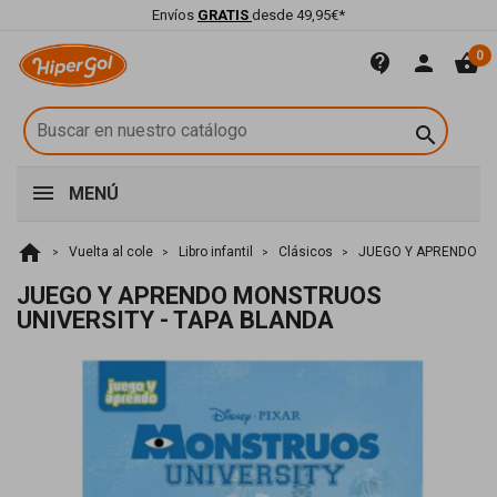
Envíos
GRATIS
desde 49,95€*
0
contact_support
person
shopping_basket

MENÚ
home
Vuelta al cole
Libro infantil
Clásicos
JUEGO Y APRENDO MO
JUEGO Y APRENDO MONSTRUOS
UNIVERSITY - TAPA BLANDA