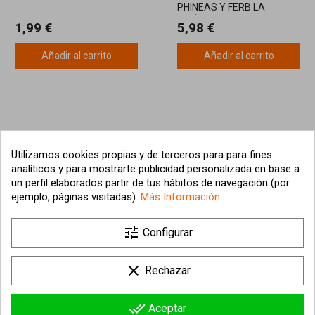
PHINEAS Y FERB LA
PELÍCULA
1,99 €
5,98 €
Añadir al carrito
Añadir al carrito
Utilizamos cookies propias y de terceros para para fines
analíticos y para mostrarte publicidad personalizada en base a
un perfil elaborados partir de tus hábitos de navegación (por
ejemplo, páginas visitadas).
Más Información

tune
Nuestra empresa
Configurar

Su cuenta
clear
Rechazar

Información sobre la tienda
done_all
Aceptar