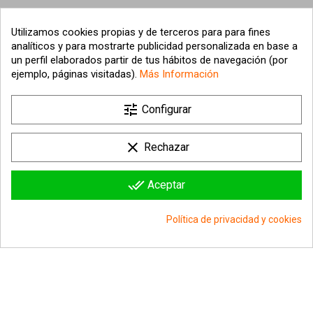
Utilizamos cookies propias y de terceros para para fines
analíticos y para mostrarte publicidad personalizada en base a
un perfil elaborados partir de tus hábitos de navegación (por
ejemplo, páginas visitadas).
Más Información

tune
Nuestra empresa
Configurar

Su cuenta
clear
Rechazar

Información sobre la tienda
done_all
Aceptar
© 2026 - hipergol.com - Todos los derechos reservados
Política de privacidad y cookies
group_work
Consentimiento de cookies