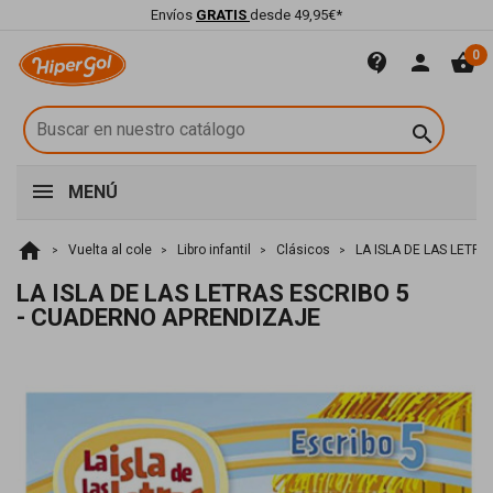
Envíos
GRATIS
desde 49,95€*
0
contact_support
person
shopping_basket

MENÚ
home
Vuelta al cole
Libro infantil
Clásicos
LA ISLA DE LAS LETR
LA ISLA DE LAS LETRAS ESCRIBO 5
- CUADERNO APRENDIZAJE