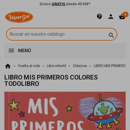
Envíos
GRATIS
desde 49,95€*
0
contact_support
person
shopping_basket

MENÚ
home
Vuelta al cole
Libro infantil
Clásicos
LIBRO MIS PRIMEROS
LIBRO MIS PRIMEROS COLORES
TODOLIBRO