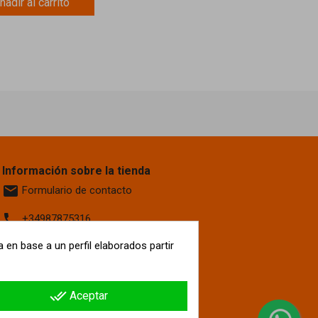
ñadir al carrito
Información sobre la tienda
email
Formulario de contacto
phone
+34987875316
location_on
 en base a un perfil elaborados partir
Calle La Fontanilla, 6
Villaquilambre
León, 24193
España
done_all
Aceptar
hipergol.com