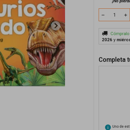
¡No pierd
Cómpralo
2026
y
miérco
Completa t
info
Uno de esto