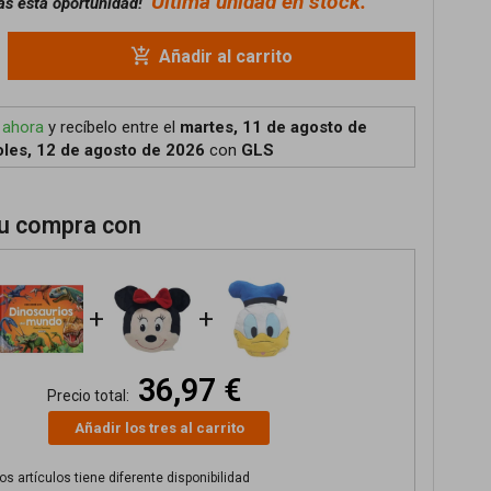
Última unidad en stock.
as esta oportunidad!
add_shopping_cart
Añadir al carrito
 ahora
y recíbelo
entre el
martes, 11 de agosto de
les, 12 de agosto de 2026
con
GLS
u compra con
+
+
36,97 €
Precio total:
Añadir los tres al carrito
s artículos tiene diferente disponibilidad