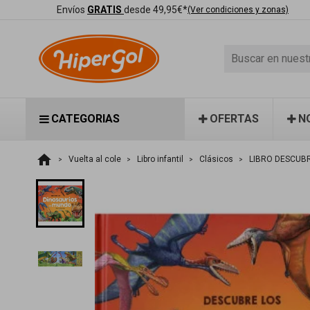
Envíos
GRATIS
desde 49,95€*
(Ver condiciones y zonas)
CATEGORIAS
OFERTAS
N
home
Vuelta al cole
Libro infantil
Clásicos
LIBRO DESCUB