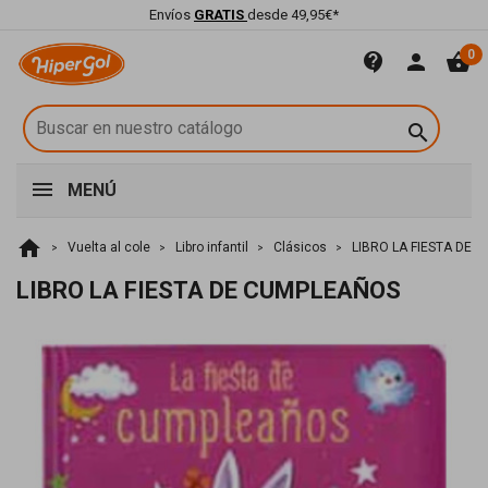
Envíos
GRATIS
desde 49,95€*
0
contact_support
person
shopping_basket

MENÚ
home
Vuelta al cole
Libro infantil
Clásicos
LIBRO LA FIESTA DE
LIBRO LA FIESTA DE CUMPLEAÑOS