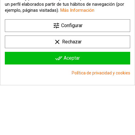
un perfil elaborados partir de tus hábitos de navegación (por
ejemplo, páginas visitadas).
Más Información

tune
Nuestra empresa
Configurar

Su cuenta
clear
Rechazar

Información sobre la tienda
done_all
Aceptar
© 2026 - hipergol.com - Todos los derechos reservados
Política de privacidad y cookies
group_work
Consentimiento de cookies