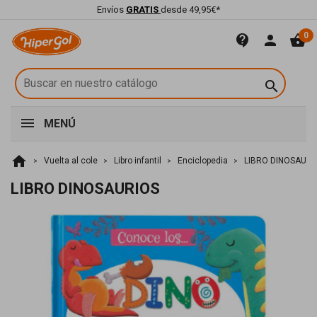
Envíos
GRATIS
desde 49,95€*
0
contact_support
person
shopping_basket

MENÚ
home
Vuelta al cole
Libro infantil
Enciclopedia
LIBRO DINOSAURI
LIBRO DINOSAURIOS