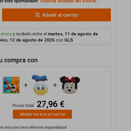
Última unidad en stock.
as esta oportunidad!
add_shopping_cart
Añadir al carrito
 ahora
y recíbelo
entre el
martes, 11 de agosto de
les, 12 de agosto de 2026
con
GLS
u compra con
+
+
27,96 €
Precio total:
Añadir los tres al carrito
s artículos tiene diferente disponibilidad