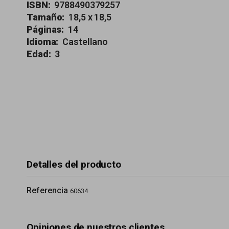
ISBN:
9788490379257
Tamaño:
18,5 x 18,5
Páginas:
14
Idioma:
Castellano
Edad:
3
Detalles del producto
Referencia
60634
Opiniones de nuestros clientes