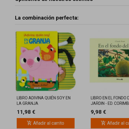
La combinación perfecta:
LIBRO ADIVINA QUIÉN SOY EN
LIBRO EN EL FONDO 
LA GRANJA
JARDIN - ED. CORIM
11,98 €
9,98 €
add_shopping_cart
add_shopping_cart
Añadir al carrito
Añadir al c