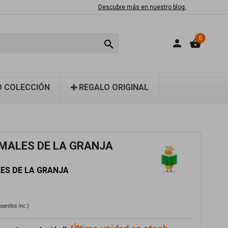
Descubre más en nuestro blog.
0
person
shopping_basket

 COLECCIÓN
REGALO ORIGINAL
IMALES DE LA GRANJA
LES DE LA GRANJA
puestos inc.)