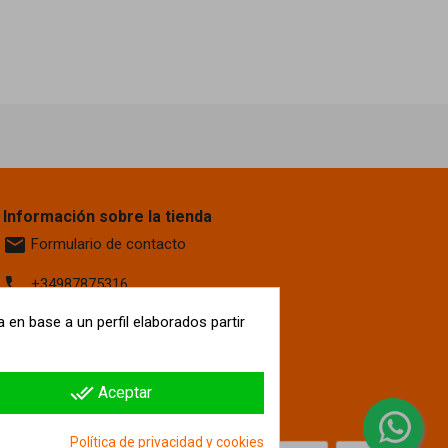
Información sobre la tienda
email
Formulario de contacto
phone
+34987875316
location_on
 en base a un perfil elaborados partir
Calle La Fontanilla, 6
Villaquilambre
León, 24193
España
done_all
Aceptar
hipergol.com
Política de privacidad y cookies