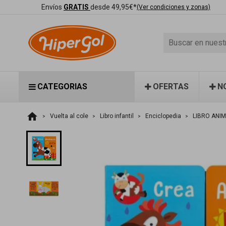
Envíos
GRATIS
desde 49,95€*
(Ver condiciones y zonas)
CATEGORIAS
OFERTAS
N
home
Vuelta al cole
Libro infantil
Enciclopedia
LIBRO ANI