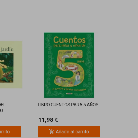
DEL
LIBRO CUENTOS PARA 5 AÑOS
BO
11,98 €
add_shopping_cart
arrito
Añadir al carrito