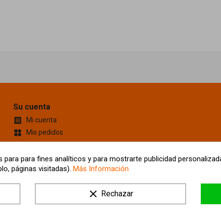
Su cuenta
Mi cuenta

Mis pedidos
widgets
Cupones de descuento
content_cut
Información personal
account_box
 para para fines analíticos y para mostrarte publicidad personalizada
lo, páginas visitadas).
Más Información
Mis Direcciones
location_on
Tus ajustes de cookies
clear
Rechazar
Mis alertas