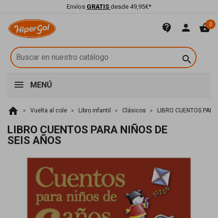
Envíos
GRATIS
desde 49,95€*
0
contact_support
person
shopping_basket

MENÚ
home
Vuelta al cole
Libro infantil
Clásicos
LIBRO CUENTOS PARA 
LIBRO CUENTOS PARA NIÑOS DE
SEIS AÑOS