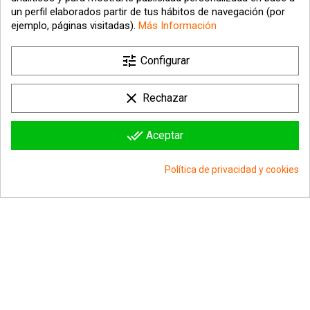
un perfil elaborados partir de tus hábitos de navegación (por
ejemplo, páginas visitadas).
Más Información
tune

Nuestra empresa
Configurar

Su cuenta
clear
Rechazar

Información sobre la tienda
done_all
Aceptar
© 2026 - hipergol.com - Todos los derechos reservados
Política de privacidad y cookies
group_work
Consentimiento de cookies