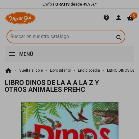
Envíos
GRATIS
desde 49,95€*
0
contact_support
person
shopping_basket

MENÚ
home
Vuelta al cole
Libro infantil
Enciclopedia
LIBRO DINOS DE L
LIBRO DINOS DE LA A A LA Z Y
OTROS ANIMALES PREHC