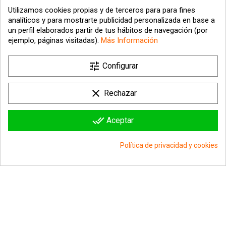
Utilizamos cookies propias y de terceros para para fines
analíticos y para mostrarte publicidad personalizada en base a
un perfil elaborados partir de tus hábitos de navegación (por
ejemplo, páginas visitadas).
Más Información

tune
Nuestra empresa
Configurar

Su cuenta
clear
Rechazar

Información sobre la tienda
done_all
Aceptar
© 2026 - hipergol.com - Todos los derechos reservados
Política de privacidad y cookies
group_work
Consentimiento de cookies