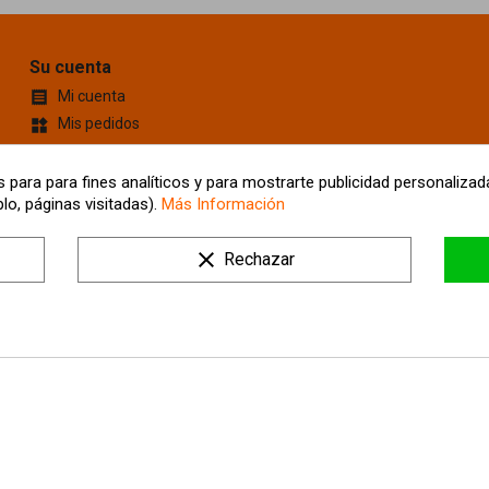
Su cuenta
Mi cuenta

Mis pedidos
widgets
Cupones de descuento
content_cut
Información personal
account_box
 para para fines analíticos y para mostrarte publicidad personalizada
lo, páginas visitadas).
Más Información
Mis Direcciones
location_on
Tus ajustes de cookies
clear
Rechazar
Mis alertas