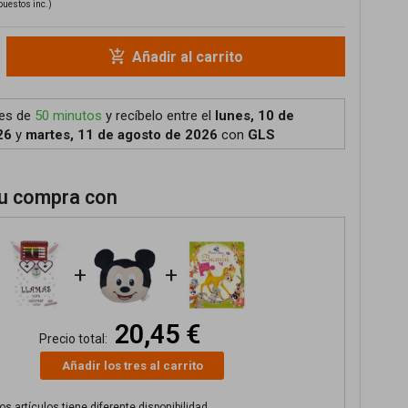
puestos inc.)
add_shopping_cart
Añadir al carrito
tes de
50 minutos
y recíbelo
entre el
lunes, 10 de
26
y
martes, 11 de agosto de 2026
con
GLS
u compra con
+
+
20,45 €
Precio total:
Añadir los tres al carrito
s artículos tiene diferente disponibilidad