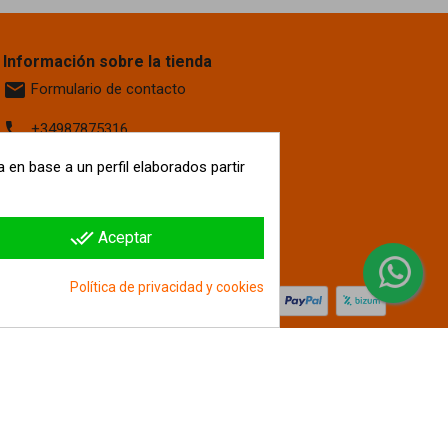
Información sobre la tienda
email
Formulario de contacto
phone
+34987875316
 en base a un perfil elaborados partir
location_on
Calle La Fontanilla, 6
Villaquilambre
León, 24193
España
done_all
Aceptar
hipergol.com
Política de privacidad y cookies