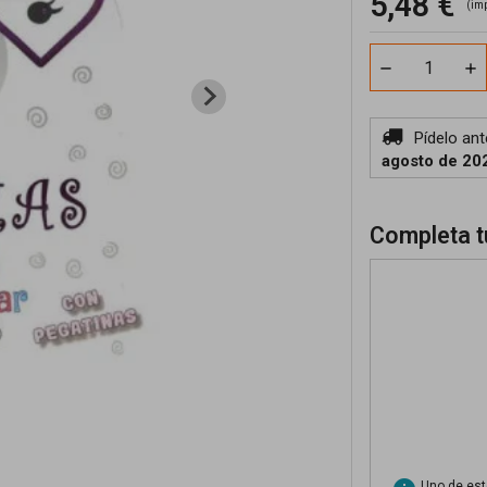
5,48 €
(im
Pídelo an
agosto de 20
Completa t
Uno de esto