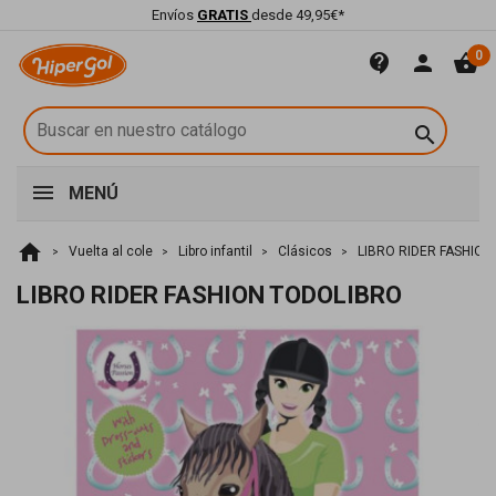
Envíos
GRATIS
desde 49,95€*
0
contact_support
person
shopping_basket

MENÚ
home
Vuelta al cole
Libro infantil
Clásicos
LIBRO RIDER FASHIO
LIBRO RIDER FASHION TODOLIBRO