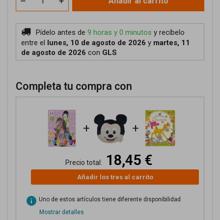
Añadir al carrito
Pídelo antes de
9 horas y 0 minutos
y recíbelo
entre el
lunes, 10 de agosto de 2026
y
martes, 11
de agosto de 2026
con
GLS
Completa tu compra con
+
+
18,45 €
Precio total:
Añadir los tres al carrito
info
Uno de estos artículos tiene diferente disponibilidad
Mostrar detalles