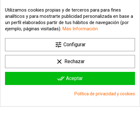
Utilizamos cookies propias y de terceros para para fines
analíticos y para mostrarte publicidad personalizada en base a
un perfil elaborados partir de tus hábitos de navegación (por
ejemplo, páginas visitadas).
Más Información
tune

Nuestra empresa
Configurar

Su cuenta
clear
Rechazar

Información sobre la tienda
done_all
Aceptar
© 2026 - hipergol.com - Todos los derechos reservados
Política de privacidad y cookies
group_work
Consentimiento de cookies