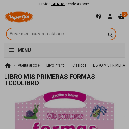
Envíos
GRATIS
desde 49,95€*
0
contact_support
person
shopping_basket

MENÚ
home
Vuelta al cole
Libro infantil
Clásicos
LIBRO MIS PRIMERAS
LIBRO MIS PRIMERAS FORMAS
TODOLIBRO