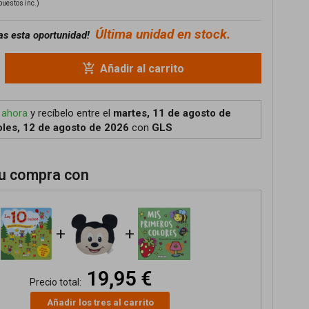
puestos inc.)
Última unidad en stock.
as esta oportunidad!
add_shopping_cart
Añadir al carrito
 ahora
y recíbelo
entre el
martes, 11 de agosto de
les, 12 de agosto de 2026
con
GLS
u compra con
+
+
19,95 €
Precio total:
Añadir los tres al carrito