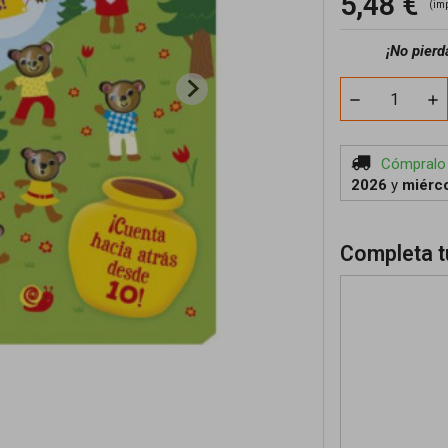
5,48 €
(im
¡No pierd
Cómpralo
2026
y
miérco
Completa t