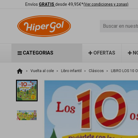
Envíos
GRATIS
desde 49,95€*
(Ver condiciones y zonas)
CATEGORIAS
OFERTAS
N
home
Vuelta al cole
Libro infantil
Clásicos
LIBRO LOS 10 