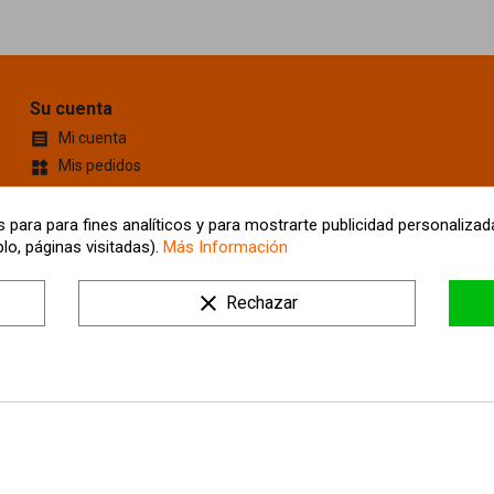
Su cuenta
Mi cuenta

Mis pedidos
widgets
Cupones de descuento
content_cut
Información personal
account_box
 para para fines analíticos y para mostrarte publicidad personalizada
lo, páginas visitadas).
Más Información
Mis Direcciones
location_on
Tus ajustes de cookies
clear
Rechazar
Mis alertas