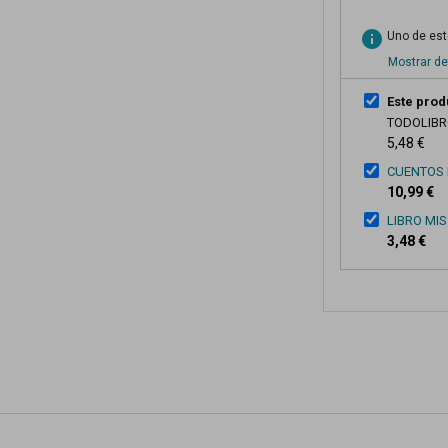
info
Uno de esto
Mostrar de
Este prod
TODOLIB
5,48 €
CUENTOS 
10,99 €
LIBRO MI
3,48 €