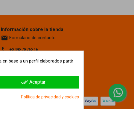
Información sobre la tienda
email
Formulario de contacto
phone
+34987875316
 en base a un perfil elaborados partir
location_on
Calle La Fontanilla, 6
Villaquilambre
León, 24193
España
done_all
Aceptar
hipergol.com
Política de privacidad y cookies