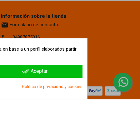
Información sobre la tienda
email
Formulario de contacto
phone
+34987875316
 en base a un perfil elaborados partir
location_on
Calle La Fontanilla, 6
Villaquilambre
León, 24193
España
done_all
Aceptar
hipergol.com
Política de privacidad y cookies