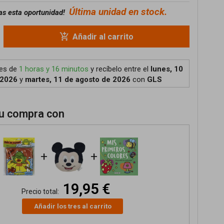
Última unidad en stock.
as esta oportunidad!
add_shopping_cart
Añadir al carrito
tes de
1 horas y 16 minutos
y recíbelo
entre el
lunes, 10
 2026
y
martes, 11 de agosto de 2026
con
GLS
u compra con
+
+
19,95 €
Precio total:
Añadir los tres al carrito