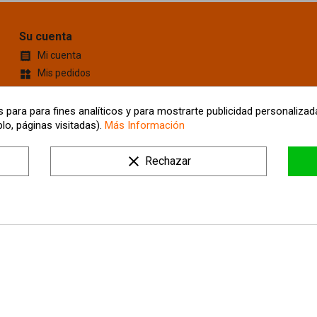
Su cuenta
Mi cuenta

Mis pedidos
widgets
Cupones de descuento
content_cut
Información personal
account_box
 para para fines analíticos y para mostrarte publicidad personalizada
lo, páginas visitadas).
Más Información
Mis Direcciones
location_on
Tus ajustes de cookies
clear
Rechazar
Mis alertas