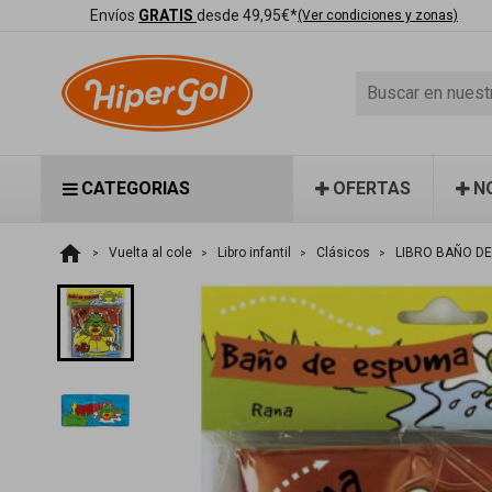
Envíos
GRATIS
desde 49,95€*
(Ver condiciones y zonas)
CATEGORIAS
OFERTAS
N
home
Vuelta al cole
Libro infantil
Clásicos
LIBRO BAÑO D