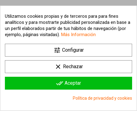
Utilizamos cookies propias y de terceros para para fines
analíticos y para mostrarte publicidad personalizada en base a
un perfil elaborados partir de tus hábitos de navegación (por
ejemplo, páginas visitadas).
Más Información
tune

Nuestra empresa
Configurar

Su cuenta
clear
Rechazar

Información sobre la tienda
done_all
Aceptar
© 2026 - hipergol.com - Todos los derechos reservados
Política de privacidad y cookies
group_work
Consentimiento de cookies