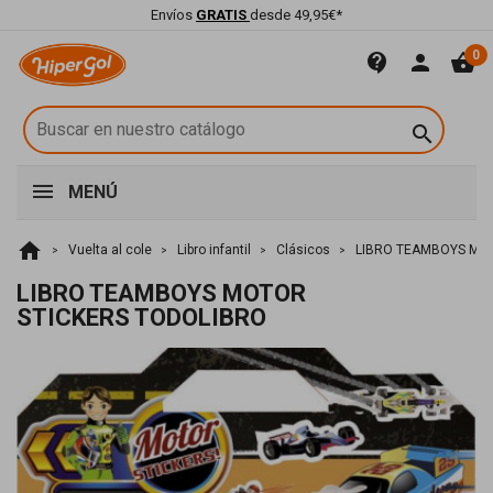
Envíos
GRATIS
desde 49,95€*
0
contact_support
person
shopping_basket

MENÚ
home
Vuelta al cole
Libro infantil
Clásicos
LIBRO TEAMBOYS MO
LIBRO TEAMBOYS MOTOR
STICKERS TODOLIBRO