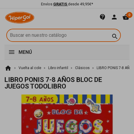
Envíos
GRATIS
desde 49,95€*
0
contact_support
person
shopping_basket

MENÚ
home
Vuelta al cole
Libro infantil
Clásicos
LIBRO PONIS 7-8 AÑ
LIBRO PONIS 7-8 AÑOS BLOC DE
JUEGOS TODOLIBRO