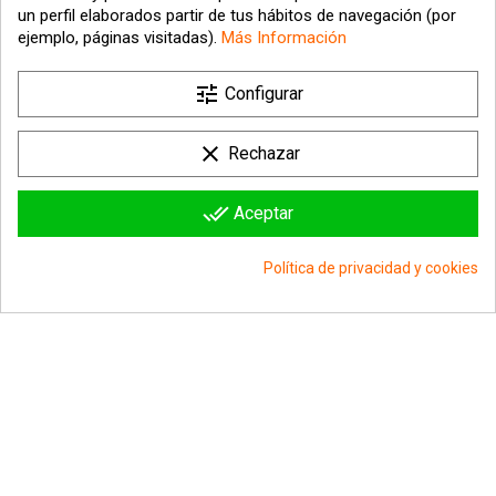
un perfil elaborados partir de tus hábitos de navegación (por
ejemplo, páginas visitadas).
Más Información
tune

Nuestra empresa
Configurar

Su cuenta
clear
Rechazar

Información sobre la tienda
done_all
Aceptar
© 2026 - hipergol.com - Todos los derechos reservados
Política de privacidad y cookies
group_work
Consentimiento de cookies