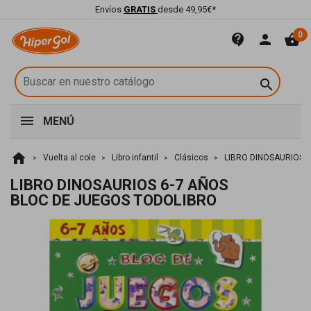
Envíos
GRATIS
desde 49,95€*
0
contact_support
person
shopping_basket

MENÚ
home
Vuelta al cole
Libro infantil
Clásicos
LIBRO DINOSAURIOS 
LIBRO DINOSAURIOS 6-7 AÑOS
BLOC DE JUEGOS TODOLIBRO