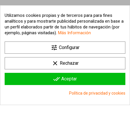
Utilizamos cookies propias y de terceros para para fines
analíticos y para mostrarte publicidad personalizada en base a
un perfil elaborados partir de tus hábitos de navegación (por
ejemplo, páginas visitadas).
Más Información
tune

Nuestra empresa
Configurar

Su cuenta
clear
Rechazar

Información sobre la tienda
done_all
Aceptar
© 2026 - hipergol.com - Todos los derechos reservados
Política de privacidad y cookies
group_work
Consentimiento de cookies