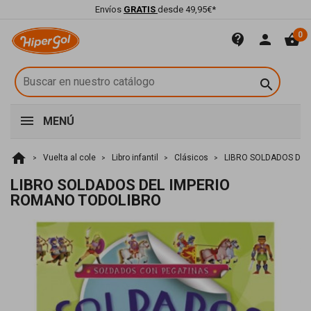
Envíos
GRATIS
desde 49,95€*
0
contact_support
person
shopping_basket

MENÚ
home
Vuelta al cole
Libro infantil
Clásicos
LIBRO SOLDADOS DEL
LIBRO SOLDADOS DEL IMPERIO
ROMANO TODOLIBRO