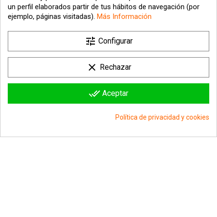
un perfil elaborados partir de tus hábitos de navegación (por
ejemplo, páginas visitadas).
Más Información
tune

Nuestra empresa
Configurar

Su cuenta
clear
Rechazar

Información sobre la tienda
done_all
Aceptar
© 2026 - hipergol.com - Todos los derechos reservados
Política de privacidad y cookies
group_work
Consentimiento de cookies