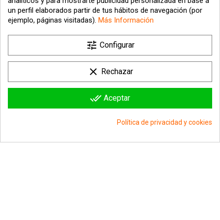
analíticos y para mostrarte publicidad personalizada en base a
un perfil elaborados partir de tus hábitos de navegación (por
ejemplo, páginas visitadas).
Más Información
tune

Nuestra empresa
Configurar

Su cuenta
clear
Rechazar

Información sobre la tienda
done_all
Aceptar
© 2026 - hipergol.com - Todos los derechos reservados
Política de privacidad y cookies
group_work
Consentimiento de cookies