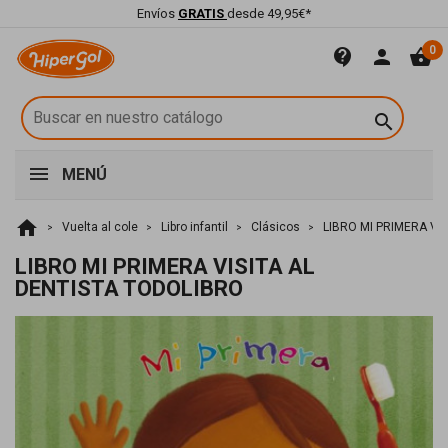
Envíos
GRATIS
desde 49,95€*
0
contact_support
person
shopping_basket

MENÚ
home
Vuelta al cole
Libro infantil
Clásicos
LIBRO MI PRIMERA VI
LIBRO MI PRIMERA VISITA AL
DENTISTA TODOLIBRO