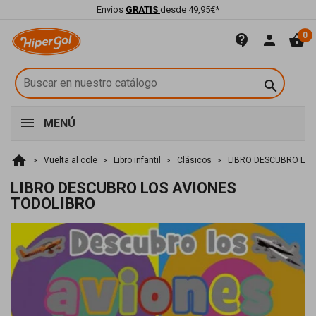
Envíos
GRATIS
desde 49,95€*
0
contact_support
person
shopping_basket

MENÚ
home
Vuelta al cole
Libro infantil
Clásicos
LIBRO DESCUBRO LOS
LIBRO DESCUBRO LOS AVIONES
TODOLIBRO