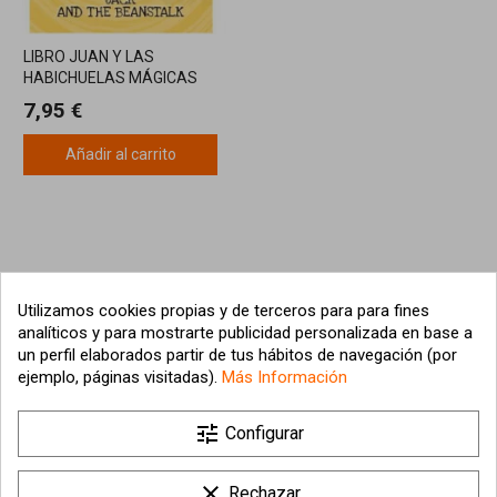
LIBRO JUAN Y LAS
HABICHUELAS MÁGICAS
7,95 €
Añadir al carrito
Utilizamos cookies propias y de terceros para para fines
analíticos y para mostrarte publicidad personalizada en base a
un perfil elaborados partir de tus hábitos de navegación (por
ejemplo, páginas visitadas).
Más Información

tune
Nuestra empresa
Configurar

Su cuenta
clear
Rechazar