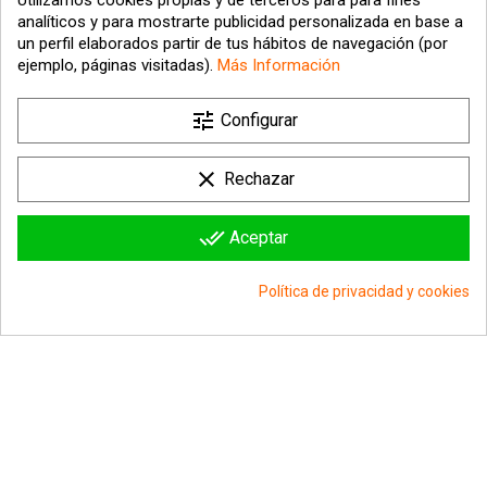
Utilizamos cookies propias y de terceros para para fines
analíticos y para mostrarte publicidad personalizada en base a
un perfil elaborados partir de tus hábitos de navegación (por
ejemplo, páginas visitadas).
Más Información
tune

Nuestra empresa
Configurar

Su cuenta
clear
Rechazar

Información sobre la tienda
done_all
Aceptar
© 2026 - hipergol.com - Todos los derechos reservados
Política de privacidad y cookies
group_work
Consentimiento de cookies