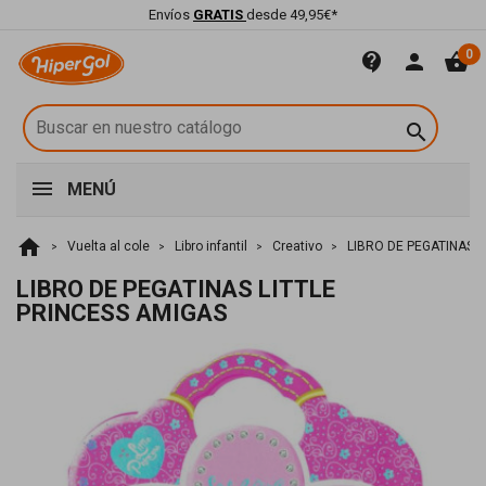
Envíos
GRATIS
desde 49,95€*
0
contact_support
person
shopping_basket

MENÚ
home
Vuelta al cole
Libro infantil
Creativo
LIBRO DE PEGATINAS L
LIBRO DE PEGATINAS LITTLE
PRINCESS AMIGAS