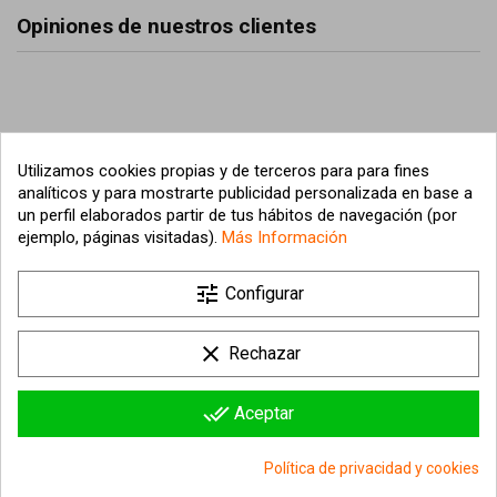
Opiniones de nuestros clientes
Utilizamos cookies propias y de terceros para para fines
analíticos y para mostrarte publicidad personalizada en base a
un perfil elaborados partir de tus hábitos de navegación (por
ejemplo, páginas visitadas).
Más Información
tune

Nuestra empresa
Configurar

Su cuenta
clear
Rechazar

Información sobre la tienda
done_all
Aceptar
© 2026 - hipergol.com - Todos los derechos reservados
Política de privacidad y cookies
group_work
Consentimiento de cookies