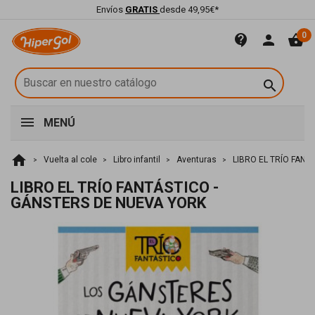
Envíos
GRATIS
desde 49,95€*
0
contact_support
person
shopping_basket

MENÚ
home
Vuelta al cole
Libro infantil
Aventuras
LIBRO EL TRÍO FANT
LIBRO EL TRÍO FANTÁSTICO -
GÁNSTERS DE NUEVA YORK