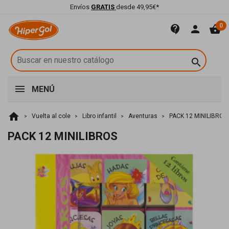
Envíos
GRATIS
desde 49,95€*
0
contact_support
person
shopping_basket

MENÚ
home
Vuelta al cole
Libro infantil
Aventuras
PACK 12 MINILIBROS
PACK 12 MINILIBROS