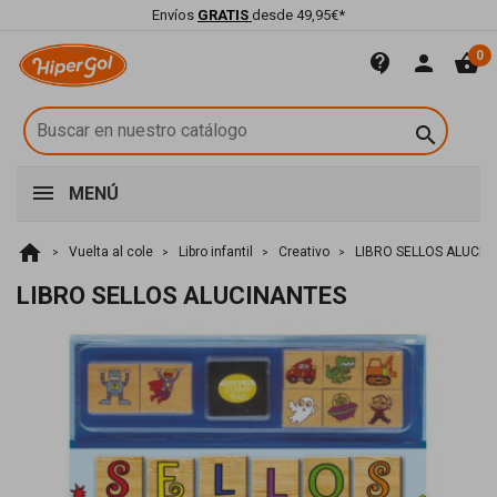
Envíos
GRATIS
desde 49,95€*
0
contact_support
person
shopping_basket

MENÚ
home
Vuelta al cole
Libro infantil
Creativo
LIBRO SELLOS ALUCIN
LIBRO SELLOS ALUCINANTES