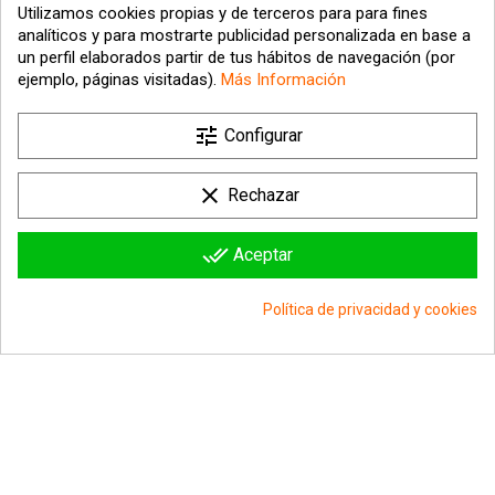
Utilizamos cookies propias y de terceros para para fines
analíticos y para mostrarte publicidad personalizada en base a
un perfil elaborados partir de tus hábitos de navegación (por
ejemplo, páginas visitadas).
Más Información
tune

Nuestra empresa
Configurar

Su cuenta
clear
Rechazar

Información sobre la tienda
done_all
Aceptar
© 2026 - hipergol.com - Todos los derechos reservados
Política de privacidad y cookies
group_work
Consentimiento de cookies