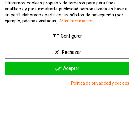
Utilizamos cookies propias y de terceros para para fines
analíticos y para mostrarte publicidad personalizada en base a
un perfil elaborados partir de tus hábitos de navegación (por
ejemplo, páginas visitadas).
Más Información
tune

Nuestra empresa
Configurar

Su cuenta
clear
Rechazar

Información sobre la tienda
done_all
Aceptar
© 2026 - hipergol.com - Todos los derechos reservados
Política de privacidad y cookies
group_work
Consentimiento de cookies