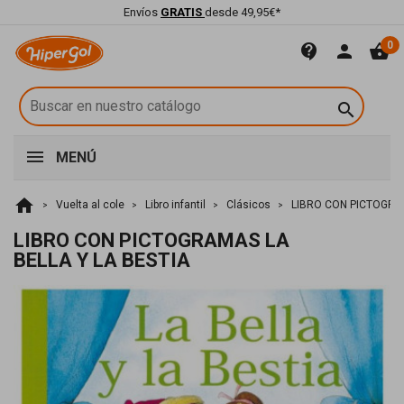
Envíos
GRATIS
desde 49,95€*
0
contact_support
person
shopping_basket

MENÚ
home
Vuelta al cole
Libro infantil
Clásicos
LIBRO CON PICTOGRAM
LIBRO CON PICTOGRAMAS LA
BELLA Y LA BESTIA