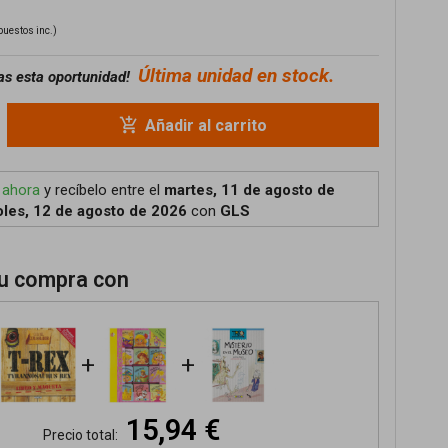
puestos inc.)
Última unidad en stock.
as esta oportunidad!
add_shopping_cart
Añadir al carrito
 ahora
y recíbelo
entre el
martes, 11 de agosto de
les, 12 de agosto de 2026
con
GLS
u compra con
+
+
15,94 €
Precio total: