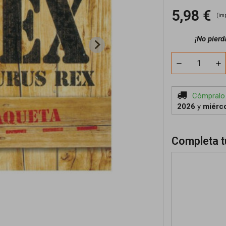
5,98 €
(im
¡No pierd
Cómpralo
2026
y
miérco
Completa t