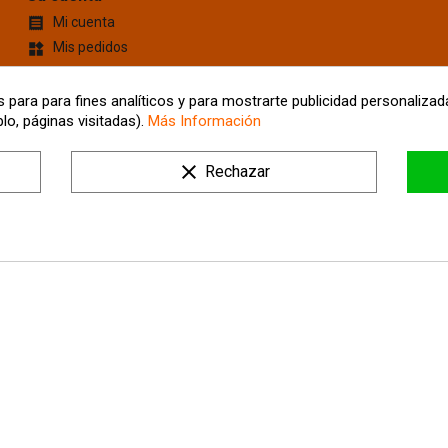
Mi cuenta

Mis pedidos
widgets
Cupones de descuento
content_cut
Información personal
account_box
 para para fines analíticos y para mostrarte publicidad personalizada
lo, páginas visitadas).
Más Información
Mis Direcciones
location_on
Tus ajustes de cookies
clear
Rechazar
Mis alertas