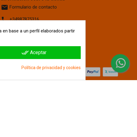
email
Formulario de contacto
phone
+34987875316
 en base a un perfil elaborados partir
location_on
Calle La Fontanilla, 6
Villaquilambre
León, 24193
España
done_all
Aceptar
hipergol.com
Política de privacidad y cookies