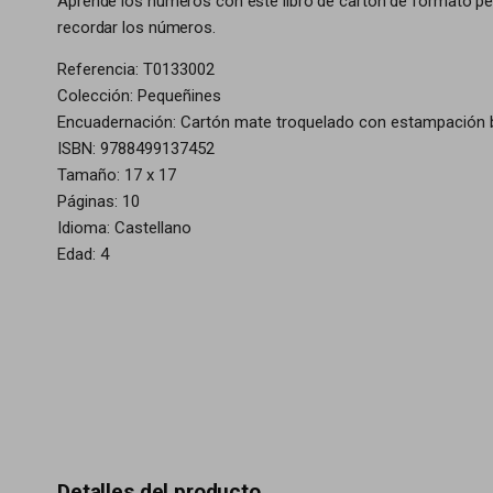
Aprende los números con este libro de cartón de formato pequ
recordar los números.
Referencia: T0133002
Colección: Pequeñines
Encuadernación: Cartón mate troquelado con estampación br
ISBN: 9788499137452
Tamaño: 17 x 17
Páginas: 10
Idioma: Castellano
Edad: 4
Detalles del producto