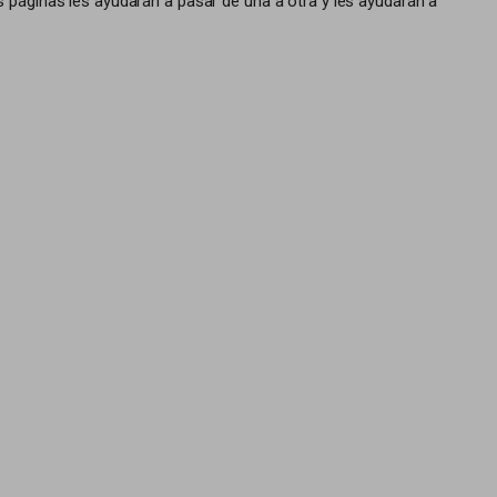
 páginas les ayudarán a pasar de una a otra y les ayudarán a