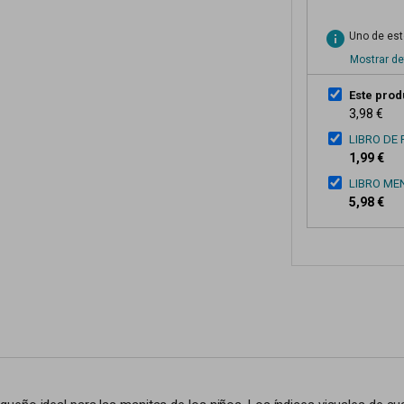
info
Uno de esto
Mostrar de
Este prod
3,98 €
LIBRO DE
1,99 €
LIBRO ME
5,98 €