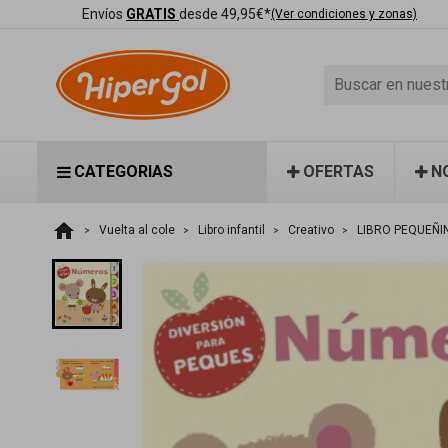
Envíos
GRATIS
desde 49,95€*
(Ver condiciones y zonas)
CATEGORIAS
OFERTAS
N
home
Vuelta al cole
Libro infantil
Creativo
LIBRO PEQUEÑI