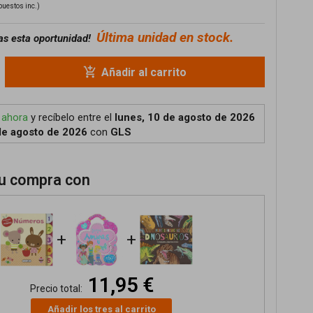
puestos inc.)
Última unidad en stock.
as esta oportunidad!
add_shopping_cart
Añadir al carrito
 ahora
y recíbelo
entre el
lunes, 10 de agosto de 2026
de agosto de 2026
con
GLS
u compra con
+
+
11,95 €
Precio total:
Añadir los tres al carrito