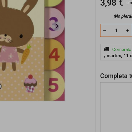
3,98 €
(im
¡No pierd
Cómpralo
y
martes, 11 
Completa t