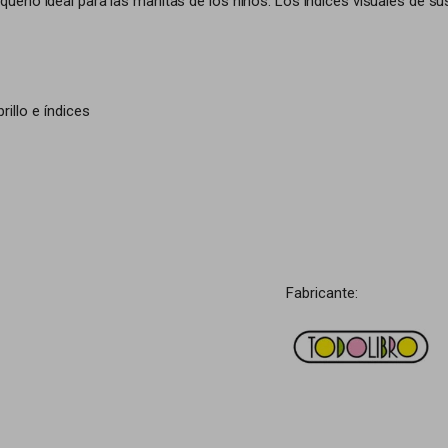
eño ideal para las manitas de los niños. Los índices visuales de sus
illo e índices
Fabricante: