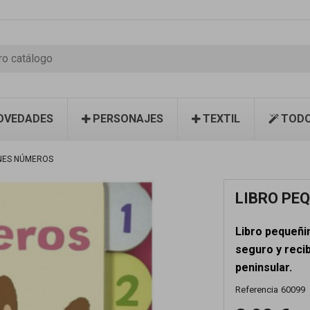
OVEDADES
PERSONAJES
TEXTIL
TODO
NES NÚMEROS
LIBRO PE
Libro pequeñ
seguro y recib
peninsular.
Referencia
60099