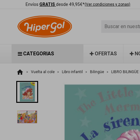
Envíos
GRATIS
desde 49,95€*
(Ver condiciones y zonas)
CATEGORIAS
OFERTAS
N
home
Vuelta al cole
Libro infantil
Bilingüe
LIBRO BILINGÜE 