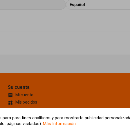
Español
Su cuenta
Mi cuenta

Mis pedidos
widgets
Cupones de descuento
content_cut
Información personal
account_box
 para para fines analíticos y para mostrarte publicidad personalizada
lo, páginas visitadas).
Más Información
Mis Direcciones
location_on