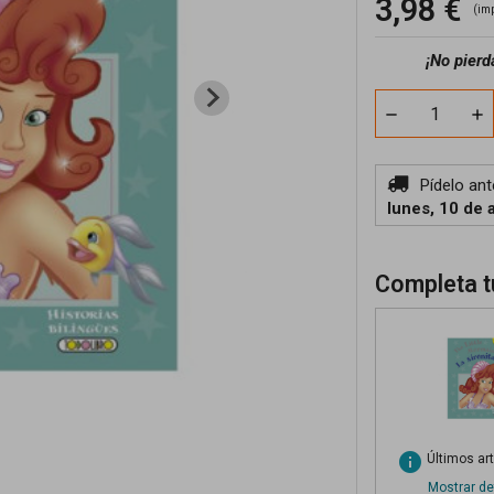
3,98 €
(im
¡No pierd
Pídelo an
lunes, 10 de 
Completa t
info
Últimos ar
Mostrar de