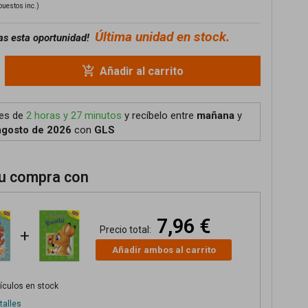
puestos inc.)
Última unidad en stock.
as esta oportunidad!
add_shopping_cart
Añadir al carrito
tes de
2 horas y 27 minutos
y recíbelo
entre
mañana
y
agosto de 2026
con
GLS
u compra con
7,96 €
Precio total:
+
Añadir ambos al carrito
tículos en stock
talles