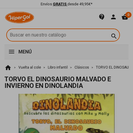
Envíos
GRATIS
desde 49,95€*
0
contact_support
person
shopping_basket

MENÚ
home
Vuelta al cole
Libro infantil
Clásicos
TORVO EL DINOSAURI
TORVO EL DINOSAURIO MALVADO E
INVIERNO EN DINOLANDIA