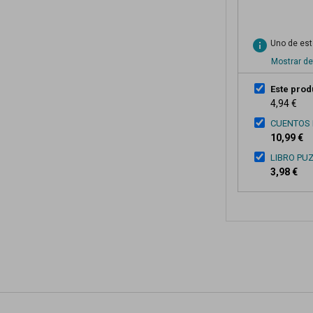
info
Uno de esto
Mostrar de
Este prod
4,94 €
CUENTOS 
10,99 €
LIBRO PU
3,98 €