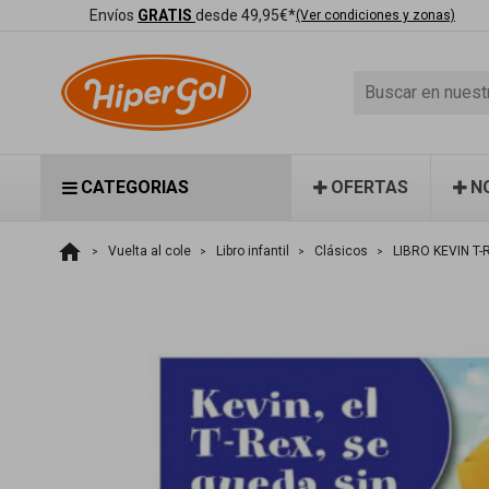
Envíos
GRATIS
desde 49,95€*
(Ver condiciones y zonas)
CATEGORIAS
OFERTAS
N
home
Vuelta al cole
Libro infantil
Clásicos
LIBRO KEVIN T