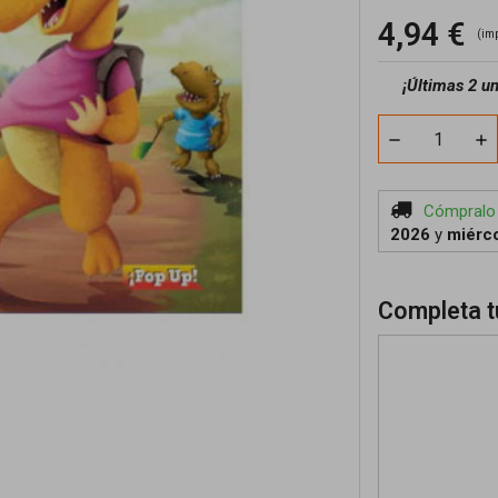
4,94 €
(im
¡
Últimas 2 u
Cómpralo
2026
y
miérco
Completa t