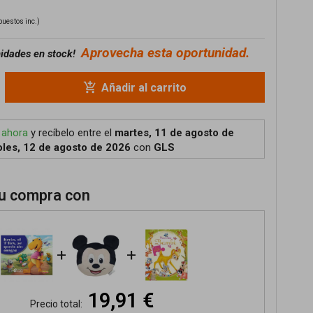
puestos inc.)
Aprovecha esta oportunidad.
nidades en stock!
add_shopping_cart
Añadir al carrito
 ahora
y recíbelo
entre el
martes, 11 de agosto de
les, 12 de agosto de 2026
con
GLS
u compra con
+
+
19,91 €
Precio total: