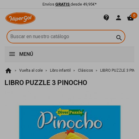
Envíos
GRATIS
desde 49,95€*
0
contact_support
person
shopping_basket

MENÚ
home
Vuelta al cole
Libro infantil
Clásicos
LIBRO PUZZLE 3 PIN
LIBRO PUZZLE 3 PINOCHO