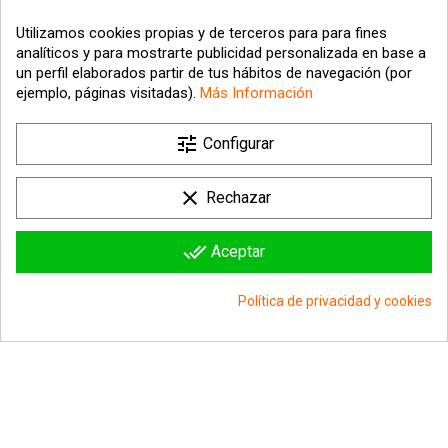
Utilizamos cookies propias y de terceros para para fines
analíticos y para mostrarte publicidad personalizada en base a
un perfil elaborados partir de tus hábitos de navegación (por
ejemplo, páginas visitadas).
Más Información
tune

Nuestra empresa
Configurar

Su cuenta
clear
Rechazar

Información sobre la tienda
done_all
Aceptar
© 2026 - hipergol.com - Todos los derechos reservados
Política de privacidad y cookies
group_work
Consentimiento de cookies