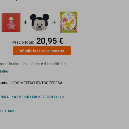
+
+
20,95 €
Precio total:
Añadir los tres al carrito
s artículos tiene diferente disponibilidad
talles
ucto:
LIBRO METTACUENTOS TERESA
PARA IR A DORMIR MICKEY CON COJIN
ZLE BAMBI