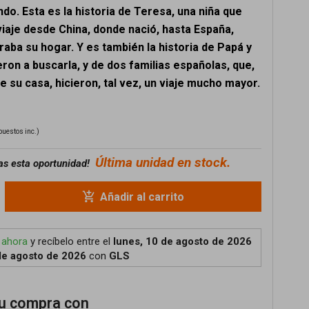
ndo. Esta es la historia de Teresa, una niña que
viaje desde China, donde nació, hasta España,
aba su hogar. Y es también la historia de Papá y
on a buscarla, y de dos familias españolas, que,
 su casa, hicieron, tal vez, un viaje mucho mayor.
puestos inc.)
Última unidad en stock.
as esta oportunidad!
add_shopping_cart
Añadir al carrito
 ahora
y recíbelo
entre el
lunes, 10 de agosto de 2026
de agosto de 2026
con
GLS
u compra con