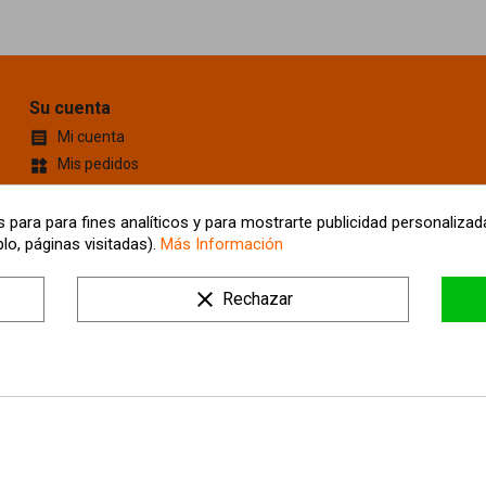
Su cuenta
Mi cuenta

Mis pedidos
widgets
Cupones de descuento
content_cut
Información personal
account_box
 para para fines analíticos y para mostrarte publicidad personalizada
lo, páginas visitadas).
Más Información
Mis Direcciones
location_on
Tus ajustes de cookies
clear
Rechazar
Mis alertas