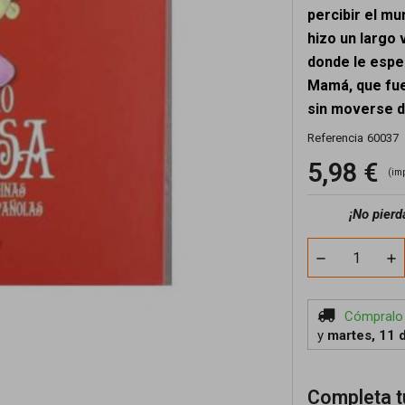
percibir el mu
hizo un largo 
donde le esper
Mamá, que fuer
sin moverse de
Referencia
60037
5,98 €
(im
¡No pierd
Cómpralo
y
martes, 11 
Completa t