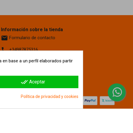
Información sobre la tienda
email
Formulario de contacto
phone
+34987875316
 en base a un perfil elaborados partir
location_on
Calle La Fontanilla, 6
Villaquilambre
León, 24193
España
done_all
Aceptar
hipergol.com
Política de privacidad y cookies