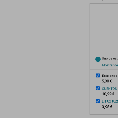
info
Uno de esto
Mostrar de
Este prod
5,98 €
CUENTOS 
10,99 €
LIBRO PU
3,98 €