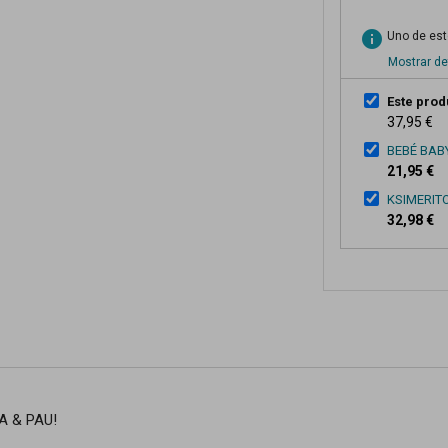
info
Uno de esto
Mostrar de
Este prod
37,95 €
BEBÉ BABY
21,95 €
KSIMERIT
32,98 €
NA & PAU!