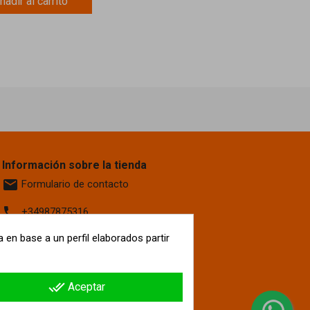
ñadir al carrito
Información sobre la tienda
email
Formulario de contacto
phone
+34987875316
location_on
 en base a un perfil elaborados partir
Calle La Fontanilla, 6
Villaquilambre
León, 24193
España
done_all
Aceptar
hipergol.com