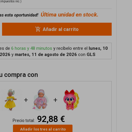
(impuestos inc.)
Última unidad en stock.
as esta oportunidad!
add_shopping_cart
Añadir al carrito
tes de
6 horas y 48 minutos
y recíbelo
entre el
lunes, 10
 2026
y
martes, 11 de agosto de 2026
con
GLS
u compra con
+
+
92,88 €
Precio total:
Añadir los tres al carrito