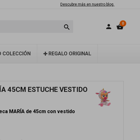
Descubre más en nuestro blog.
0
person
shopping_basket

 COLECCIÓN
REGALO ORIGINAL
ÍA 45CM ESTUCHE VESTIDO
O
eca MARÍA de 45cm con vestido