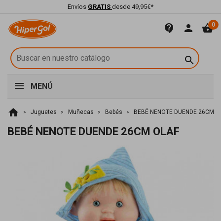
Envíos
GRATIS
desde 49,95€*
0
contact_support
person
shopping_basket

MENÚ
home
Juguetes
Muñecas
Bebés
BEBÉ NENOTE DUENDE 26CM O
BEBÉ NENOTE DUENDE 26CM OLAF