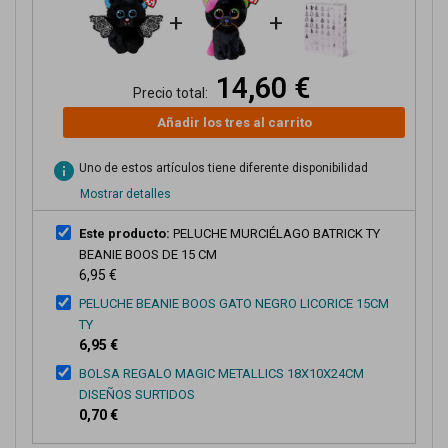
+
+
14,60 €
Precio total:
Añadir los tres al carrito
info
Uno de estos artículos tiene diferente disponibilidad
Mostrar detalles
Este producto:
PELUCHE MURCIÉLAGO BATRICK TY
BEANIE BOOS DE 15 CM
6,95 €
PELUCHE BEANIE BOOS GATO NEGRO LICORICE 15CM
TY
6,95 €
BOLSA REGALO MAGIC METALLICS 18X10X24CM
DISEÑOS SURTIDOS
0,70 €