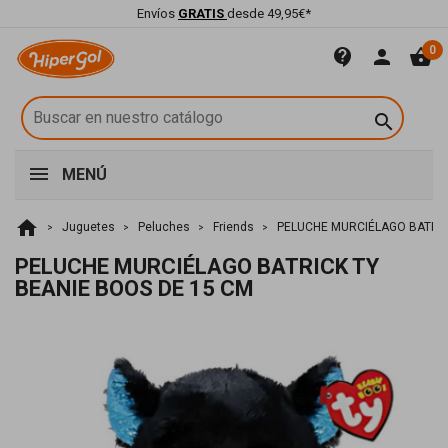
Envíos
GRATIS
desde 49,95€*
0
contact_support
person
shopping_basket

MENÚ
home
Juguetes
Peluches
Friends
PELUCHE MURCIÉLAGO BATRIC
PELUCHE MURCIÉLAGO BATRICK TY
BEANIE BOOS DE 15 CM