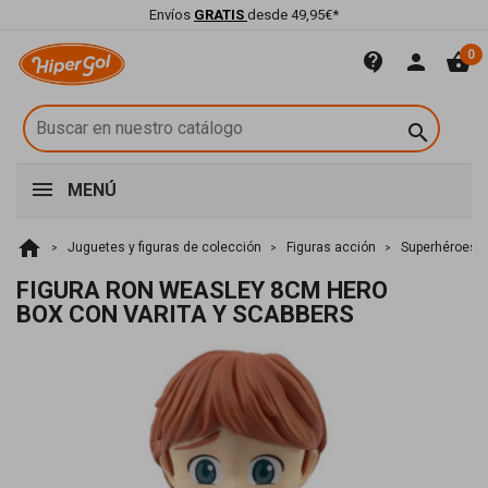
Envíos
GRATIS
desde 49,95€*
0
contact_support
person
shopping_basket

MENÚ
home
Juguetes y figuras de colección
Figuras acción
Superhéroes
FIGURA RON WEASLEY 8CM HERO
BOX CON VARITA Y SCABBERS