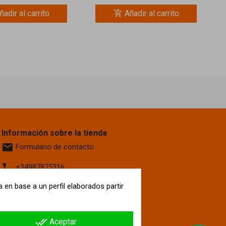
add_shopping_cart
ñadir al carrito
Añadir al carrito
Información sobre la tienda
email
Formulario de contacto
phone
+34987875316
location_on
 en base a un perfil elaborados partir
Calle La Fontanilla, 6
Villaquilambre
León, 24193
España
done_all
Aceptar