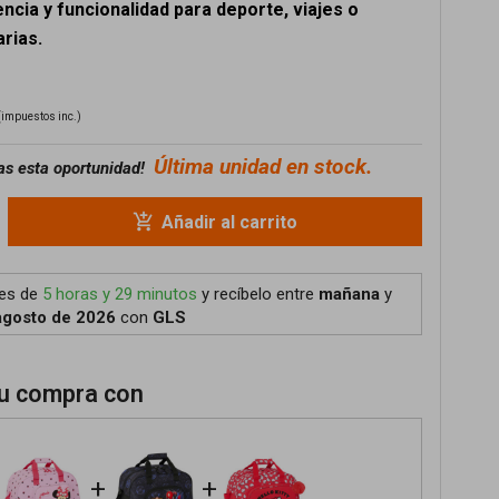
ncia y funcionalidad para deporte, viajes o
arias.
(impuestos inc.)
Última unidad en stock.
as esta oportunidad!
add_shopping_cart
Añadir al carrito
tes de
5 horas y 29 minutos
y recíbelo
entre
mañana
y
agosto de 2026
con
GLS
u compra con
+
+