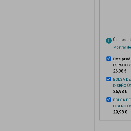
info
Últimos ar
Mostrar de
Este prod
ESPACIO 
26,98 €
BOLSA DE
DISEÑO Ú
26,98 €
BOLSA DE 
DISEÑO Ú
29,98 €