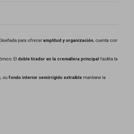
 Diseñada para ofrecer
amplitud y organización
, cuenta con
ómico. El
doble tirador en la cremallera principal
facilita la
s, su
fondo interior semirrígido extraíble
mantiene la