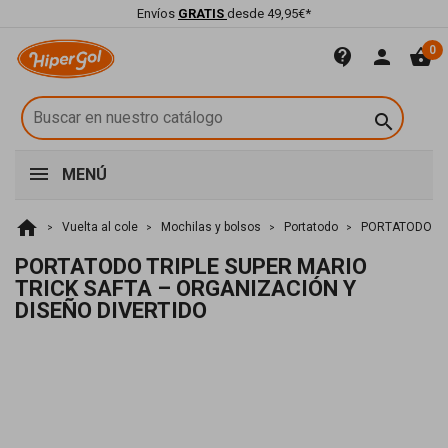
Envíos
GRATIS
desde 49,95€*
0
contact_support
person
shopping_basket

MENÚ
home
Vuelta al cole
Mochilas y bolsos
Portatodo
PORTATODO TRI
PORTATODO TRIPLE SUPER MARIO
TRICK SAFTA – ORGANIZACIÓN Y
DISEÑO DIVERTIDO