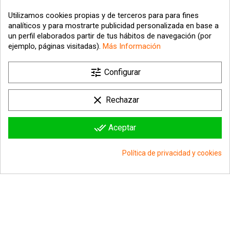
Utilizamos cookies propias y de terceros para para fines
analíticos y para mostrarte publicidad personalizada en base a
un perfil elaborados partir de tus hábitos de navegación (por
ejemplo, páginas visitadas).
Más Información

tune
Nuestra empresa
Configurar

Su cuenta
clear
Rechazar

Información sobre la tienda
done_all
Aceptar
© 2026 - hipergol.com - Todos los derechos reservados
Política de privacidad y cookies
group_work
Consentimiento de cookies