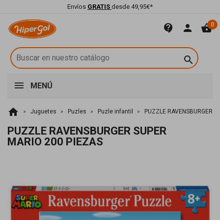
Envíos
GRATIS
desde 49,95€*
0
contact_support
person
shopping_basket

MENÚ
home
Juguetes
Puzles
Puzle infantil
PUZZLE RAVENSBURGER SU
PUZZLE RAVENSBURGER SUPER
MARIO 200 PIEZAS