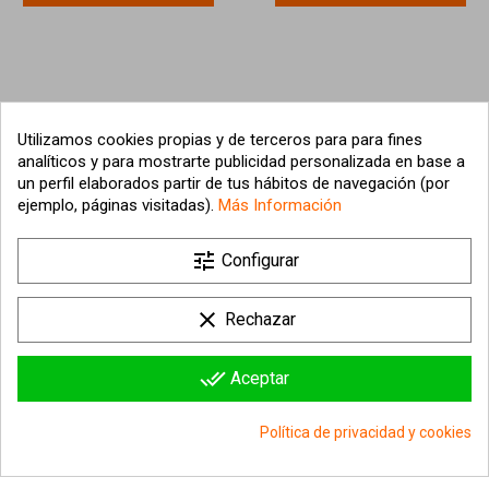
Utilizamos cookies propias y de terceros para para fines
analíticos y para mostrarte publicidad personalizada en base a
un perfil elaborados partir de tus hábitos de navegación (por
ejemplo, páginas visitadas).
Más Información

tune
Nuestra empresa
Configurar

Su cuenta
clear
Rechazar

Información sobre la tienda
done_all
Aceptar
© 2026 - hipergol.com - Todos los derechos reservados
Política de privacidad y cookies
group_work
Consentimiento de cookies