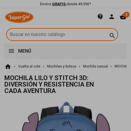
Envíos
GRATIS
desde 49,95€*
0
contact_support
person
shopping_basket

MENÚ
home
Vuelta al cole
Mochilas y bolsos
Mochila casual
MOCHILA 
MOCHILA LILO Y STITCH 3D:
DIVERSIÓN Y RESISTENCIA EN
CADA AVENTURA