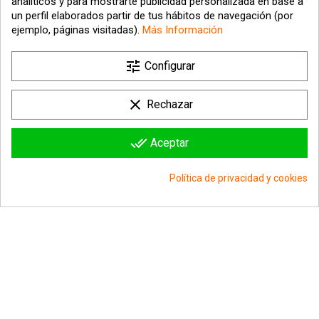
analíticos y para mostrarte publicidad personalizada en base a
un perfil elaborados partir de tus hábitos de navegación (por
ejemplo, páginas visitadas).
Más Información

tune
Nuestra empresa
Configurar

Su cuenta
clear
Rechazar

Información sobre la tienda
done_all
Aceptar
© 2026 - hipergol.com - Todos los derechos reservados
Política de privacidad y cookies
group_work
Consentimiento de cookies