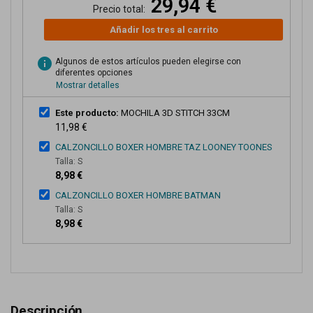
29,94 €
Precio total:
Añadir los tres al carrito
info
Algunos de estos artículos pueden elegirse con
diferentes opciones
Mostrar detalles
Este producto:
MOCHILA 3D STITCH 33CM
11,98 €
CALZONCILLO BOXER HOMBRE TAZ LOONEY TOONES
Talla: S
8,98 €
CALZONCILLO BOXER HOMBRE BATMAN
Talla: S
8,98 €
Descripción