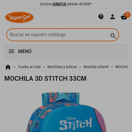
Envíos
GRATIS
desde 49,95€*
0
contact_support
person
shopping_basket

MENÚ
home
Vuelta al cole
Mochilas y bolsos
Mochila infantil
MOCHILA 
MOCHILA 3D STITCH 33CM