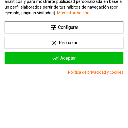
analíticos y para mostrarte publicidad personalizada en base a
un perfil elaborados partir de tus hábitos de navegación (por
ejemplo, páginas visitadas).
Más Información

tune
Nuestra empresa
Configurar

Su cuenta
clear
Rechazar

Información sobre la tienda
done_all
Aceptar
© 2026 - hipergol.com - Todos los derechos reservados
Política de privacidad y cookies
group_work
Consentimiento de cookies