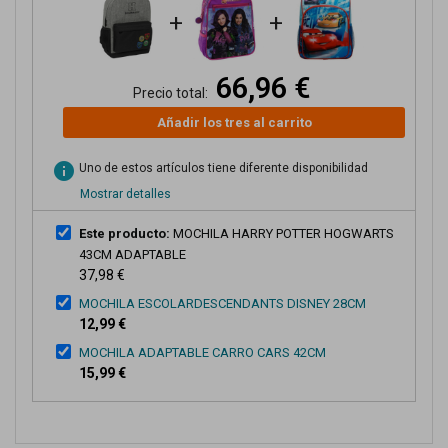
+
+
66,96 €
Precio total:
Añadir los tres al carrito
info
Uno de estos artículos tiene diferente disponibilidad
Mostrar detalles
Este producto:
MOCHILA HARRY POTTER HOGWARTS
43CM ADAPTABLE
37,98 €
MOCHILA ESCOLARDESCENDANTS DISNEY 28CM
12,99 €
MOCHILA ADAPTABLE CARRO CARS 42CM
15,99 €