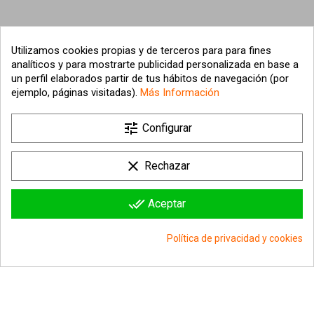
Utilizamos cookies propias y de terceros para para fines
analíticos y para mostrarte publicidad personalizada en base a
un perfil elaborados partir de tus hábitos de navegación (por
ejemplo, páginas visitadas).
Más Información

tune
Nuestra empresa
Configurar

Su cuenta
clear
Rechazar

Información sobre la tienda
done_all
Aceptar
© 2026 - hipergol.com - Todos los derechos reservados
Política de privacidad y cookies
group_work
Consentimiento de cookies