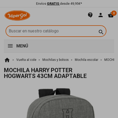
Envíos
GRATIS
desde 49,95€*
0
contact_support
person
shopping_basket

MENÚ
home
Vuelta al cole
Mochilas y bolsos
Mochila escolar
MOCHILA
MOCHILA HARRY POTTER
HOGWARTS 43CM ADAPTABLE