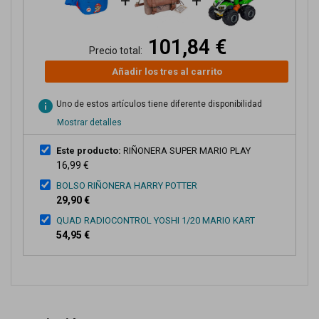
+
+
101,84 €
Precio total:
Añadir los tres al carrito
info
Uno de estos artículos tiene diferente disponibilidad
Mostrar detalles
Este producto:
RIÑONERA SUPER MARIO PLAY
16,99 €
BOLSO RIÑONERA HARRY POTTER
29,90 €
QUAD RADIOCONTROL YOSHI 1/20 MARIO KART
54,95 €