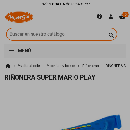
Envíos
GRATIS
desde 49,95€*
0
contact_support
person
shopping_basket

MENÚ
home
Vuelta al cole
Mochilas y bolsos
Riñoneras
RIÑONERA SUP
RIÑONERA SUPER MARIO PLAY