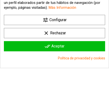
un perfil elaborados partir de tus hábitos de navegación (por
ejemplo, páginas visitadas).
Más Información

tune
Nuestra empresa
Configurar

Su cuenta
clear
Rechazar

Información sobre la tienda
done_all
Aceptar
© 2026 - hipergol.com - Todos los derechos reservados
Política de privacidad y cookies
group_work
Consentimiento de cookies