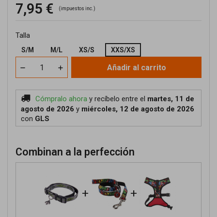
7,95 €
(impuestos inc.)
Talla
S/M
M/L
XS/S
XXS/XS
Añadir al carrito
Cómpralo ahora
y recíbelo
entre el
martes, 11 de
agosto de 2026
y
miércoles, 12 de agosto de 2026
con
GLS
Combinan a la perfección
+
+