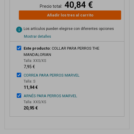
40,84 €
Precio total:
Añadir los tres al carrito
info
Los artículos pueden elegirse con diferentes opciones
Mostrar detalles
Este producto:
COLLAR PARA PERROS THE
MANDALORIAN
Talla: XXS/XS
7,95 €
CORREA PARA PERROS MARVEL
Talla: S
11,94 €
ARNÉS PARA PERROS MARVEL
Talla: XXS/XS
20,95 €