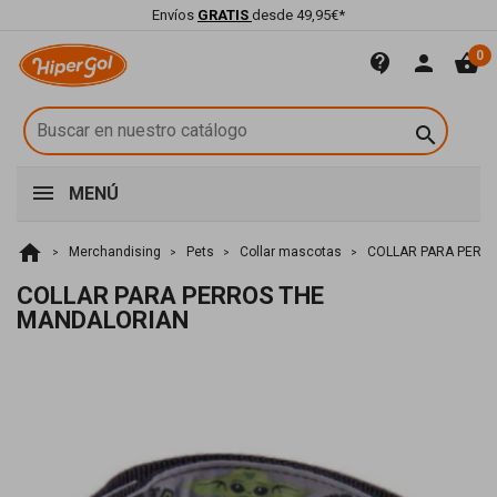
Envíos
GRATIS
desde 49,95€*
0
contact_support
person
shopping_basket

MENÚ
home
Merchandising
Pets
Collar mascotas
COLLAR PARA PERR
COLLAR PARA PERROS THE
MANDALORIAN