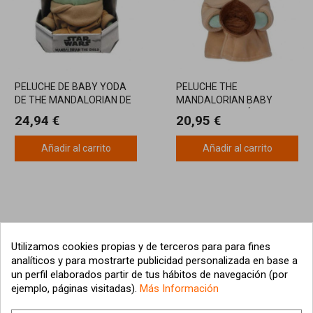
PELUCHE DE BABY YODA
PELUCHE THE
DE THE MANDALORIAN DE
MANDALORIAN BABY
25CM CON CAJA-CUNA
YODA CON TAZÓN DE
24,94 €
20,95 €
17CM
Añadir al carrito
Añadir al carrito
Utilizamos cookies propias y de terceros para para fines
analíticos y para mostrarte publicidad personalizada en base a
un perfil elaborados partir de tus hábitos de navegación (por
ejemplo, páginas visitadas).
Más Información