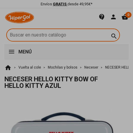
Envíos
GRATIS
desde 49,95€*
0
contact_support
person
shopping_basket

MENÚ
home
Vuelta al cole
Mochilas y bolsos
Neceser
NECESER HELLO 
NECESER HELLO KITTY BOW OF
HELLO KITTY AZUL