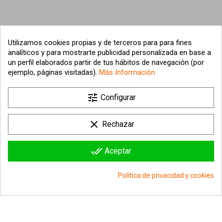
Utilizamos cookies propias y de terceros para para fines
analíticos y para mostrarte publicidad personalizada en base a
un perfil elaborados partir de tus hábitos de navegación (por
ejemplo, páginas visitadas).
Más Información

tune
Nuestra empresa
Configurar

Su cuenta
clear
Rechazar

Información sobre la tienda
done_all
Aceptar
© 2026 - hipergol.com - Todos los derechos reservados
Política de privacidad y cookies
group_work
Consentimiento de cookies