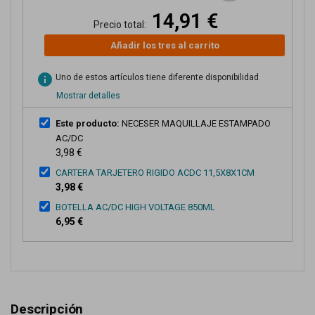
14,91 €
Precio total:
Añadir los tres al carrito
info
Uno de estos artículos tiene diferente disponibilidad
Mostrar detalles
Este producto:
NECESER MAQUILLAJE ESTAMPADO
AC/DC
3,98 €
CARTERA TARJETERO RIGIDO ACDC 11,5X8X1CM
3,98 €
BOTELLA AC/DC HIGH VOLTAGE 850ML
6,95 €
Descripción