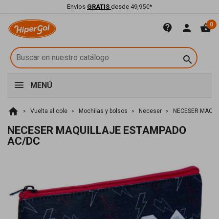
Envíos
GRATIS
desde 49,95€*
0
contact_support
person
shopping_basket

MENÚ
home
Vuelta al cole
Mochilas y bolsos
Neceser
NECESER MAQUI
NECESER MAQUILLAJE ESTAMPADO
AC/DC