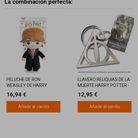
La combinación perfecta:
PELUCHE DE RON
LLAVERO RELIQUIAS DE LA
WEASLEY DE HARRY
MUERTE HARRY POTTER -
POTTER DE 29CM
MISTERIO Y MAGIA EN TUS
16,94 €
12,95 €
MANOS
Añadir al carrito
Añadir al carrito