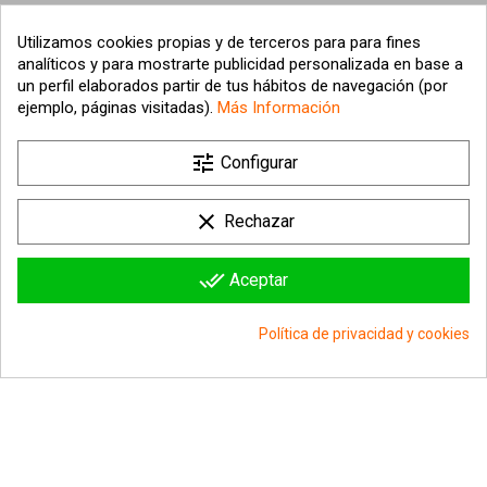
Utilizamos cookies propias y de terceros para para fines
analíticos y para mostrarte publicidad personalizada en base a
un perfil elaborados partir de tus hábitos de navegación (por
ejemplo, páginas visitadas).
Más Información

tune
Nuestra empresa
Configurar

Su cuenta
clear
Rechazar

Información sobre la tienda
done_all
Aceptar
© 2026 - hipergol.com - Todos los derechos reservados
Política de privacidad y cookies
group_work
Consentimiento de cookies