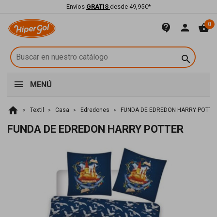
Envíos
GRATIS
desde 49,95€*
0
contact_support
person
shopping_basket

MENÚ
home
Textil
Casa
Edredones
FUNDA DE EDREDON HARRY POTTE
FUNDA DE EDREDON HARRY POTTER