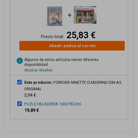
+
25,83 €
Precio total:
Añadir ambos al carrito
info
Algunos de estos artículos tienen diferente
disponibilidad
Mostrar detalles
Este producto:
FOREVER NINETTE CUADERNO DIN A5
ORIGINAL
5,94 €
PUZLE HELADERÍA 1500 PIEZAS
19,89 €