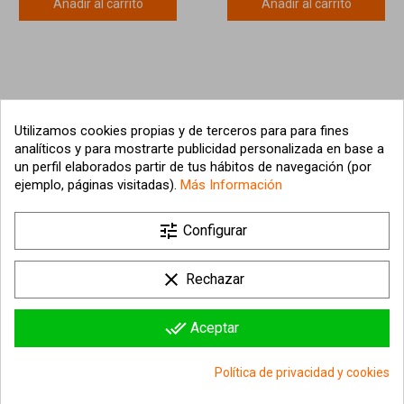
Añadir al carrito
Añadir al carrito
Utilizamos cookies propias y de terceros para para fines
analíticos y para mostrarte publicidad personalizada en base a
un perfil elaborados partir de tus hábitos de navegación (por
ejemplo, páginas visitadas).
Más Información

tune
Nuestra empresa
Configurar

Su cuenta
clear
Rechazar

Información sobre la tienda
done_all
Aceptar
© 2026 - hipergol.com - Todos los derechos reservados
Política de privacidad y cookies
group_work
Consentimiento de cookies