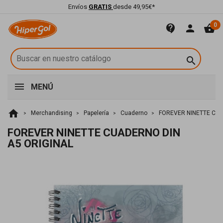
Envíos
GRATIS
desde 49,95€*
0
contact_support
person
shopping_basket

MENÚ
home
Merchandising
Papelería
Cuaderno
FOREVER NINETTE CUA
FOREVER NINETTE CUADERNO DIN
A5 ORIGINAL